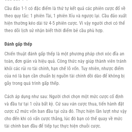
Cầu đảo 1-1 có đặc điểm là thứ tự kết quả các phiên cược đổ về
theo quy tắc: 1 phiên Tài, 1 phiên Xỉu và ngược lại. Cầu đảo xuất
hiện thường kéo dài từ 4-5 phiên cược. Vì vậy người chơi có thể
theo dõi lịch sử nhận biết thời điểm bẻ cầu phù hợp.
Đánh gấp thếp
Chiến thuật đánh gấp thếp là một phương pháp chơi xóc đĩa an
toàn, đơn giản và hiệu quả. Công thức này giúp thành viên tránh
khỏi các rủi ro tài chính, hạn chế lỗ vốn. Tuy nhiên, nhược điểm
của nó là bạn cần chuẩn bị nguồn tài chính dồi dào để không bị
gãy trong quá trình gấp thếp.
Cách áp dụng như sau: Người chơi chọn một mức cược cố định
và đầu tư tại 1 cửa bất kỳ. Cứ sau ván cược thua, tiến hành đặt
cược x2 mức vốn ban đầu tại cửa đó. Thực hiện lần lượt như vậy
cho đến khi có vấn cược thắng, lúc đó bạn có thể quay về mức
tài chính ban đầu để tiếp tục thực hiện chuỗi cược.