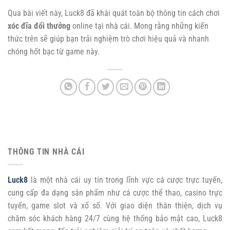
Qua bài viết này, Luck8 đã khái quát toàn bộ thông tin cách chơi
xóc đĩa đổi thưởng
online tại nhà cái. Mong rằng những kiến
thức trên sẽ giúp bạn trải nghiệm trò chơi hiệu quả và nhanh
chóng hốt bạc từ game này.
THÔNG TIN NHÀ CÁI
Luck8
là một nhà cái uy tín trong lĩnh vực cá cược trực tuyến,
cung cấp đa dạng sản phẩm như cá cược thể thao, casino trực
tuyến, game slot và xổ số. Với giao diện thân thiện, dịch vụ
chăm sóc khách hàng 24/7 cùng hệ thống bảo mật cao, Luck8