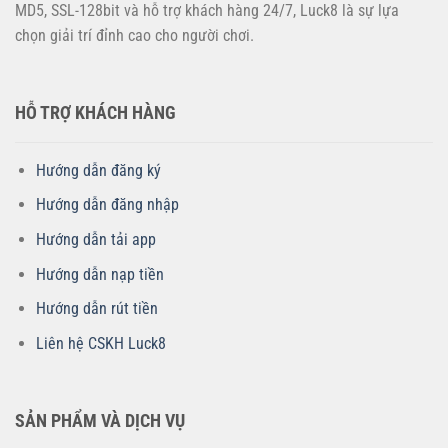
MD5, SSL-128bit và hỗ trợ khách hàng 24/7, Luck8 là sự lựa
chọn giải trí đỉnh cao cho người chơi.
HỖ TRỢ KHÁCH HÀNG
Hướng dẫn đăng ký
Hướng dẫn đăng nhập
Hướng dẫn tải app
Hướng dẫn nạp tiền
Hướng dẫn rút tiền
Liên hệ CSKH Luck8
SẢN PHẨM VÀ DỊCH VỤ