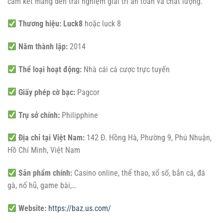
cam kết mang đến trải nghiệm giải trí an toàn và chất lượng.
Thương hiệu:
Luck8
hoặc luck 8
Năm thành lập:
2014
Thể loại hoạt động:
Nhà cái cá cược trực tuyến
Giấy phép cờ bạc:
Pagcor
Trụ sở chính:
Philipphine
Địa chỉ tại Việt Nam:
142 Đ. Hồng Hà, Phường 9, Phú Nhuận,
Hồ Chí Minh, Việt Nam
Sản phẩm chính:
Casino online, thể thao, xổ số, bắn cá, đá
gà, nổ hũ, game bài,…
Website:
https://baz.us.com/