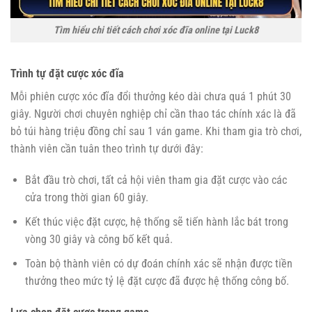
Tìm hiểu chi tiết cách chơi xóc đĩa online tại Luck8
Trình tự đặt cược xóc đĩa
Mỗi phiên cược xóc đĩa đổi thưởng kéo dài chưa quá 1 phút 30
giây. Người chơi chuyên nghiệp chỉ cần thao tác chính xác là đã
bỏ túi hàng triệu đồng chỉ sau 1 ván game. Khi tham gia trò chơi,
thành viên cần tuân theo trình tự dưới đây:
Bắt đầu trò chơi, tất cả hội viên tham gia đặt cược vào các
cửa trong thời gian 60 giây.
Kết thúc việc đặt cược, hệ thống sẽ tiến hành lắc bát trong
vòng 30 giây và công bố kết quả.
Toàn bộ thành viên có dự đoán chính xác sẽ nhận được tiền
thưởng theo mức tỷ lệ đặt cược đã được hệ thống công bố.