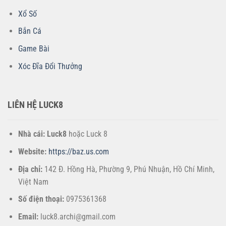
Xổ Số
Bắn Cá
Game Bài
Xóc Đĩa Đổi Thưởng
LIÊN HỆ LUCK8
Nhà cái:
Luck8
hoặc Luck 8
Website:
https://baz.us.com
Địa chỉ:
142 Đ. Hồng Hà, Phường 9, Phú Nhuận, Hồ Chí Minh,
Việt Nam
Số điện thoại:
0975361368
Email:
luck8.archi@gmail.com