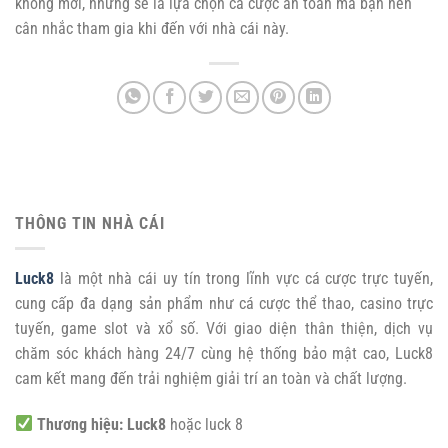
không mới, nhưng sẽ là lựa chọn cá cược an toàn mà bạn nên
cân nhắc tham gia khi đến với nhà cái này.
THÔNG TIN NHÀ CÁI
Luck8
là một nhà cái uy tín trong lĩnh vực cá cược trực tuyến,
cung cấp đa dạng sản phẩm như cá cược thể thao, casino trực
tuyến, game slot và xổ số. Với giao diện thân thiện, dịch vụ
chăm sóc khách hàng 24/7 cùng hệ thống bảo mật cao, Luck8
cam kết mang đến trải nghiệm giải trí an toàn và chất lượng.
Thương hiệu:
Luck8
hoặc luck 8