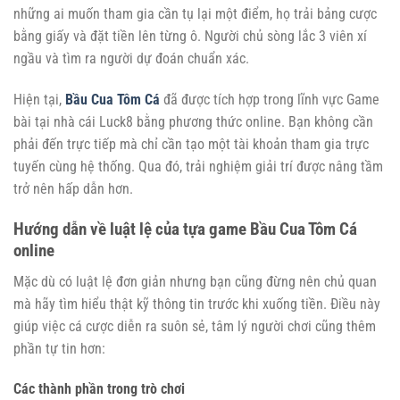
những ai muốn tham gia cần tụ lại một điểm, họ trải bảng cược
bằng giấy và đặt tiền lên từng ô. Người chủ sòng lắc 3 viên xí
ngầu và tìm ra người dự đoán chuẩn xác.
Hiện tại,
Bầu Cua Tôm Cá
đã được tích hợp trong lĩnh vực Game
bài tại nhà cái Luck8 bằng phương thức online. Bạn không cần
phải đến trực tiếp mà chỉ cần tạo một tài khoản tham gia trực
tuyến cùng hệ thống. Qua đó, trải nghiệm giải trí được nâng tầm
trở nên hấp dẫn hơn.
Hướng dẫn về luật lệ của tựa game Bầu Cua Tôm Cá
online
Mặc dù có luật lệ đơn giản nhưng bạn cũng đừng nên chủ quan
mà hãy tìm hiểu thật kỹ thông tin trước khi xuống tiền. Điều này
giúp việc cá cược diễn ra suôn sẻ, tâm lý người chơi cũng thêm
phần tự tin hơn:
Các thành phần trong trò chơi