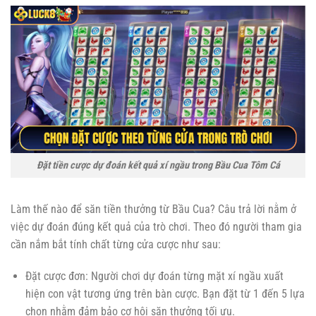
Đặt tiền cược dự đoán kết quả xí ngầu trong Bầu Cua Tôm Cá
Làm thế nào để săn tiền thưởng từ Bầu Cua? Câu trả lời nằm ở
việc dự đoán đúng kết quả của trò chơi. Theo đó người tham gia
cần nắm bắt tính chất từng cửa cược như sau:
Đặt cược đơn: Người chơi dự đoán từng mặt xí ngầu xuất
hiện con vật tương ứng trên bàn cược. Bạn đặt từ 1 đến 5 lựa
chọn nhằm đảm bảo cơ hội săn thưởng tối ưu.