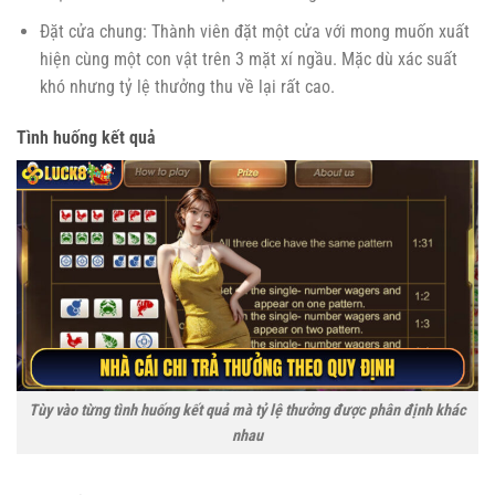
Đặt cửa chung: Thành viên đặt một cửa với mong muốn xuất
hiện cùng một con vật trên 3 mặt xí ngầu. Mặc dù xác suất
khó nhưng tỷ lệ thưởng thu về lại rất cao.
Tình huống kết quả
Tùy vào từng tình huống kết quả mà tỷ lệ thưởng được phân định khác
nhau