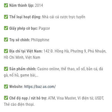
Năm thành lập:
2014
Thể loại hoạt động:
Nhà cái cá cược trực tuyến
Giấy phép cờ bạc:
Pagcor
Trụ sở chính:
Philipphine
Địa chỉ tại Việt Nam:
142 Đ. Hồng Hà, Phường 9, Phú Nhuận,
Hồ Chí Minh, Việt Nam
Sản phẩm chính:
Casino online, thể thao, xổ số, bắn cá, đá
gà, nổ hũ, game bài,…
Website:
https://baz.us.com/
Chế độ nạp / rút hỗ trợ:
ATM, Visa Master, Ví điện tử, USDT,
Thẻ cào điện thoại.