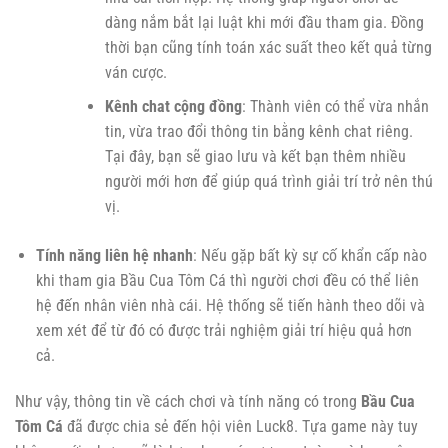
dàng nắm bắt lại luật khi mới đầu tham gia. Đồng
thời bạn cũng tính toán xác suất theo kết quả từng
ván cược.
Kênh chat cộng đồng
: Thành viên có thể vừa nhắn
tin, vừa trao đổi thông tin bằng kênh chat riêng.
Tại đây, bạn sẽ giao lưu và kết bạn thêm nhiều
người mới hơn để giúp quá trình giải trí trở nên thú
vị.
Tính năng liên hệ nhanh
: Nếu gặp bất kỳ sự cố khẩn cấp nào
khi tham gia Bầu Cua Tôm Cá thì người chơi đều có thể liên
hệ đến nhân viên nhà cái. Hệ thống sẽ tiến hành theo dõi và
xem xét để từ đó có được trải nghiệm giải trí hiệu quả hơn
cả.
Như vậy, thông tin về cách chơi và tính năng có trong
Bầu Cua
Tôm Cá
đã được chia sẻ đến hội viên Luck8. Tựa game này tuy