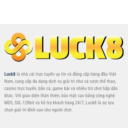
Luck8
là nhà cái trực tuyến uy tín và đẳng cấp hàng đầu Việt
Nam, cung cấp đa dạng dịch vụ giải trí như cá cược thể thao,
casino trực tuyến, bắn cá, game bài và nhiều trò chơi hấp dẫn
khác. Với giao diện thân thiện, bảo mật cao bằng công nghệ
MD5, SSL-128bit và hỗ trợ khách hàng 24/7, Luck8 là sự lựa
chọn giải trí đỉnh cao cho người chơi.