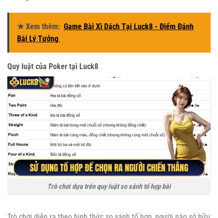
★ Xem thêm:
Game Bài Xì Dách Tại Luck8 - Điểm Đánh
Bài Lý Tưởng
Quy luật của Poker tại Luck8
Trò chơi dựa trên quy luật so sánh tổ hợp bài
Trò chơi diễn ra theo hình thức so sánh tổ hợp, người nào sở hữu