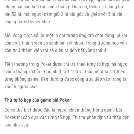
nhóm bài cao hơn thì chiến thắng. Theo đó, Poker sử dụng bộ
bài 52 lá, mỗi người nắm giữ 2 lá bài gốc và ghép với 5 lá bài
chung được Dealer chia.
Mỗi vòng cược sẽ lật một lá bài tương ứng, trò chơi dừng lại khi
còn có 2 thành viên so sánh bài với nhau. Trong trường hợp vẫn
còn từ 3 thành viên thì sẽ diễn ra đến hết vòng thứ 4.
Tiền thưởng trong Poker được chi trả theo từng tổ hợp mà người
chiến thắng sở hữu. Cao nhất là 1:100 và thấp nhất là 1:1 theo
từng phòng game, tiền thưởng được cộng trực tiếp vào trong tài
khoản người chơi.
Thứ tự tổ hợp của game bài Poker
Để có thể biết được đâu là người chiến thắng trong game bài
Poker thì cần dựa vào từng tổ hợp. Thứ tự phân định từ thấp đến
cao như sau: