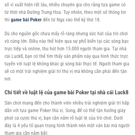
số vì xuất hiện rất lâu, nhiều chuyên gia cho rằng tựa game có
từ thời nhà Đường Trung Hoa. Tuy nhiên, theo một số thông tin
thì
game bài Poker
đến từ Nga vào thế kỷ thứ 18.
Dù cho nguồn gốc chưa mấy rõ ràng nhưng sức hút của trò chơi
vô cùng lớn. Điều này thể hiện qua sự phổ biến tại các sòng bạc
trực tiếp và online, thu hút hơn 15.000 người tham gia. Tại nhà
cái Luck8, bạn có thể tìm thấy sản phẩm này qua hình thức trực
tuyến với luật lệ không khác gì sòng bài thực tế. Người tham gia
sẽ có một trải nghiệm giải trí thú vị mà không cần phải đến tận
nơi.
Chi tiết về luật lệ của game bài Poker tại nhà cái Luck8
Sân chơi mang đến cho thành viên nhiều trải nghiệm giải trí hấp
dẫn với tựa game Poker thú vị. Song, để có thể tận hưởng giây
phút cá cược thú vị, bạn cần nắm rõ luật lệ của trò chơi. Dưới
đây là 4 yếu tố quan trọng hình thành nên một ván bài mà người
tham gia cần nắm bắt: