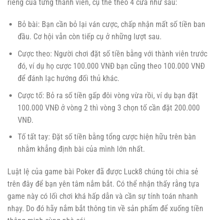
riêng của từng thành viên, cụ thể theo 4 cửa như sau:
Bỏ bài: Bạn cần bỏ lại ván cược, chấp nhận mất số tiền ban
đầu. Cơ hội vẫn còn tiếp cụ ở những lượt sau.
Cược theo: Người chơi đặt số tiền bằng với thành viên trước
đó, ví dụ họ cược 100.000 VNĐ bạn cũng theo 100.000 VNĐ
để đánh lạc hướng đối thủ khác.
Cược tố: Bỏ ra số tiền gấp đôi vòng vừa rồi, ví dụ bạn đặt
100.000 VNĐ ở vòng 2 thì vòng 3 chọn tố cần đặt 200.000
VNĐ.
Tố tất tay: Đặt số tiền bằng tổng cược hiện hữu trên bàn
nhằm khẳng định bài của mình lớn nhất.
Luật lệ của game bài Poker đã được Luck8 chúng tôi chia sẻ
trên đây để bạn yên tâm nắm bắt. Có thể nhận thấy rằng tựa
game này có lối chơi khá hấp dẫn và cần sự tính toán nhanh
nhạy. Do đó hãy nắm bắt thông tin về sản phẩm để xuống tiền