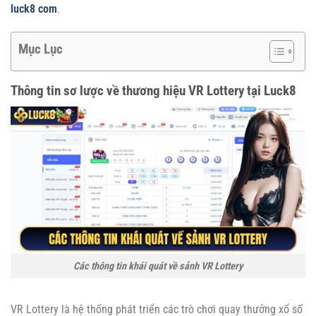
luck8 com
.
Mục Lục
Thông tin sơ lược về thương hiệu VR Lottery tại Luck8
Các thông tin khái quát về sảnh VR Lottery
VR Lottery là hệ thống phát triển các trò chơi quay thưởng xổ số