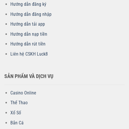
Hướng dẫn đăng ký
Hướng dẫn đăng nhập
Hướng dẫn tải app
Hướng dẫn nạp tiền
Hướng dẫn rút tiền
Liên hệ CSKH Luck8
SẢN PHẨM VÀ DỊCH VỤ
Casino Online
Thể Thao
Xổ Số
Bắn Cá