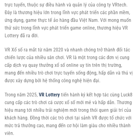
trực tuyến, thuộc sự điều hành và quản lý của công ty VRtech.
Đây là thương hiệu lớn trong lĩnh vực phát triển các phần mềm,
ứng dụng, game thực tế ảo hàng đầu Việt Nam. Với mong muốn
thử sức trong lĩnh vực phát triển game online, thương hiệu VR
Lottery đã ra đời.
VR Xổ số ra mắt từ năm 2020 và nhanh chóng trở thành đối tác
chiến lược của nhiều sân chơi. VR là một trong các đơn vị cung
cấp dịch vụ quay thưởng xổ số online uy tín trên thị trường,
mang đến nhiều trò chơi trực tuyến sống động, hấp dẫn và thú vị
được xây dựng bởi hệ thống công nghệ hiện đại.
Trong năm 2025,
VR Lottery
tiến hành ký kết hợp tác cùng Luck8
cung cấp các trò chơi cá cược xổ số mới mẻ và hấp dẫn. Thương
hiệu mang tới nhiều trải nghiệm mới trong thói quen giải trí của
khách hàng. Đồng thời các trò chơi tại sảnh VR được tổ chức với
mức trả thưởng cao, mang đến cơ hội làm giàu cho nhiều thành
viên.