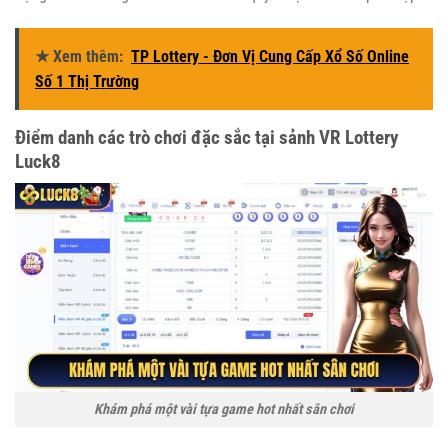
★ Xem thêm:
TP Lottery - Đơn Vị Cung Cấp Xổ Số Online
Số 1 Thị Trường
Điểm danh các trò chơi đặc sắc tại sảnh VR Lottery
Luck8
Khám phá một vài tựa game hot nhất sân chơi