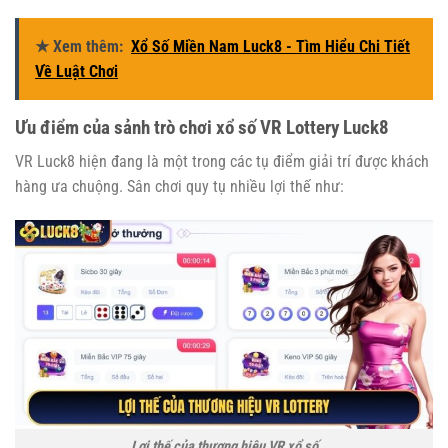
★ Xem thêm:
Xổ Số Miền Nam Luck8 - Tìm Hiểu Chi Tiết
Về Luật Chơi
Ưu điểm của sảnh trò chơi xổ số VR Lottery Luck8
VR Luck8 hiện đang là một trong các tụ điểm giải trí được khách
hàng ưa chuộng. Sân chơi quy tụ nhiều lợi thế như:
Lợi thế của thương hiệu VR xổ số