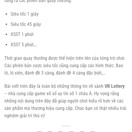
tung ra các phiên bản quay thưởng:
Siêu tốc 1 giây
Siêu tốc 45 giây
XSST 1 phút
XSST 5 phút,…
Thời gian quay thưởng được thể hiện trên tên của từng trò chơi.
Các phiên bản cược siêu tốc cũng cung cấp các hình thức: Bao
lô, lô xiên, đánh đề 3 càng, đánh đề 4 càng đặc biệt,…
Bài viết trên đây là toàn bộ những thông tin về sảnh
VR Lottery
– nhà cung cấp game xổ số uy tín số 1 châu Á. Hy vọng rằng
những nội dung trên đây đã giúp người chơi hiểu rõ hơn về các
sản phẩm mà thương hiệu cung cấp. Chúc bạn có thật nhiều trải
nghiệm giải trí thú vị!